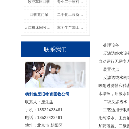
数控车床回收
专业二手饮料设备回收
回收龙门吊
二手化工设备回收
天津机床回收厂家
车间生产加工设备回收
处理设备
联系我们
反渗透纯水设备
自动运行无需专
装置优点
反渗透纯水机组
吸附过滤器和精
水增压，后级水
德利鑫废旧物资回收公司
二级反渗透水
联系人：庞先生
手机：13522423461
工艺适用于制药
电话：13522423461
用纯净水。主要
地址：北京市 朝阳区
加药装置、二级