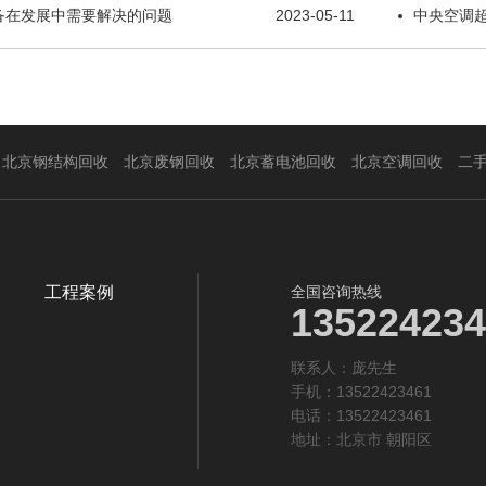
备在发展中需要解决的问题
2023-05-11
中央空调
北京钢结构回收
北京废钢回收
北京蓄电池回收
北京空调回收
二
工程案例
全国咨询热线
135224234
联系人：庞先生‬
手机：13522423461
电话：13522423461
地址：北京市 朝阳区