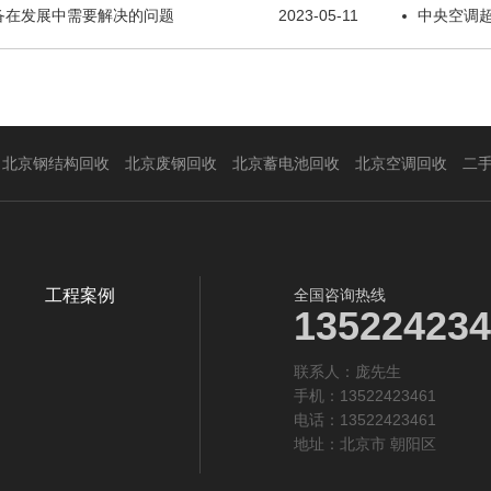
备在发展中需要解决的问题
2023-05-11
中央空调
北京钢结构回收
北京废钢回收
北京蓄电池回收
北京空调回收
二
工程案例
全国咨询热线
135224234
联系人：庞先生‬
手机：13522423461
电话：13522423461
地址：北京市 朝阳区